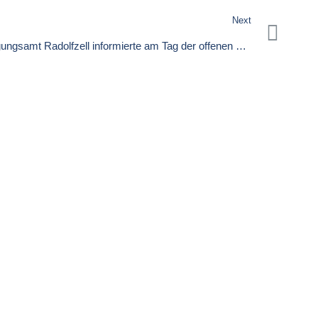
Next
ngsamt Radolfzell informierte am Tag der offenen Tür
 Gesundheit, Vorsorge, Betreuung, Pflege und Wohnen