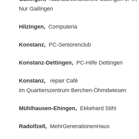
Nur Gailingen
Hilzingen,
Computeria Telef
Konstanz,
PC-Seniorenclub E-Mail
Konstanz-Dettingen,
PC-Hilfe Dettingen 
Konstanz,
repair Café
im Quartierszentrum Berchen-Öhmdwiesen T
Mühlhausen-Ehingen,
Ekkehard Stihl
Radolfzell,
MehrGenerationenHaus Te