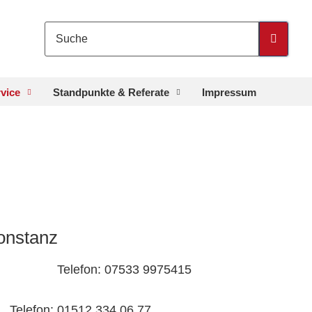
rvice
Standpunkte & Referate
Impressum
Konstanz
on: 07533 9975415
., Telefon: 01512 334 06 77