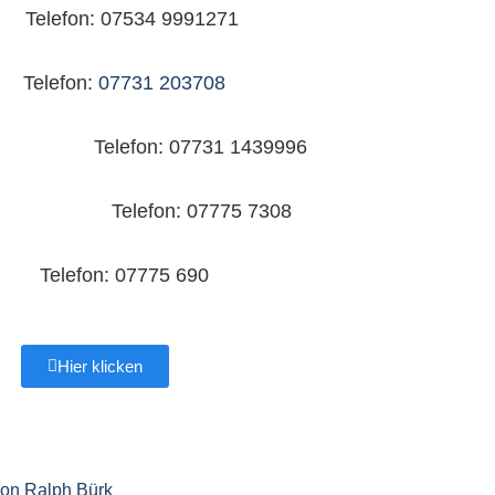
 Telefon: 07534 9991271
Telefon:
07731 203708
efon: 07731 1439996
fon: 07775 7308
elefon: 07775 690
Hier klicken
von Ralph Bürk